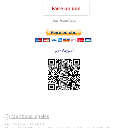
par HelloAsso
par Paypal
Mentions légales
AMITABHA FRANCE