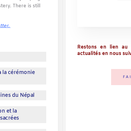
ry. There is still
tter.
Restons en lien au 
actualités en nous sui
r
à la cérémonie
FA
oines du Népal
n et la
 sacrées