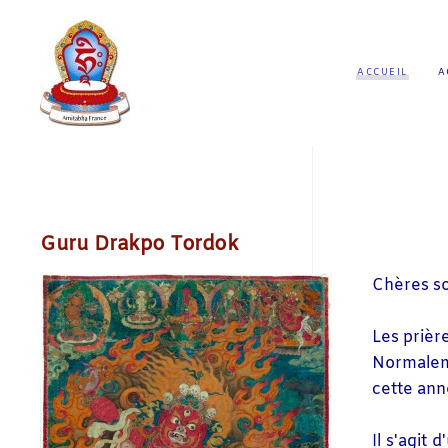
ACCUEIL
A
Guru Drakpo Tordok
Chères so
Les prièr
Normaleme
cette ann
Il s'agit 