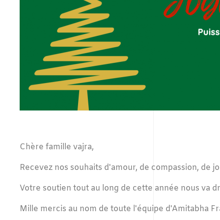
Chère famille vajra,
Recevez nos souhaits d'amour, de compassion, de joi
Votre soutien tout au long de cette année nous va dro
Mille mercis au nom de toute l'équipe d'Amitabha Fr