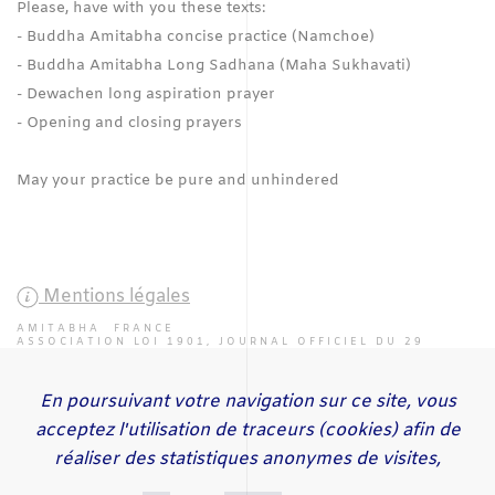
Please, have with you these texts:
- Buddha Amitabha concise practice (​Namchoe)
- Buddha Amitabha Long Sadhana (Maha Sukhavati)
- Dewachen long aspiration prayer
- Opening and closing prayers
May your practice be pure and unhindered
Mentions légales
AMITABHA FRANCE
ASSOCIATION LOI 1901, JOURNAL OFFICIEL DU 29
JUILLET 2000 SOUS LE N° 2522
En poursuivant votre navigation sur ce site, vous
ACCUEIL
ACTUALITÉS
ÉVÉNEMENTS
PROJETS
CENTRES
acceptez l'utilisation de traceurs (cookies) afin de
PRATIQUES
CONTACT
SE GALO RINPOCHE
SE AYANG RINPOCHE
réaliser des statistiques anonymes de visites,