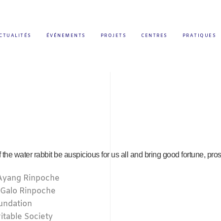
CTUALITÉS
ÉVÉNEMENTS
PROJETS
CENTRES
PRATIQUES
 the water rabbit be auspicious for us all and
bring good fortune, pro
 Ayang Rinpoche
 Galo Rinpoche
undation
itable Society