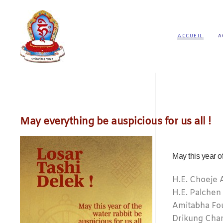
ACCUEIL
A
May everything be auspicious for us all !
May this year of
H.E. Choeje
H.E. Palchen
Amitabha Fo
Drikung Char