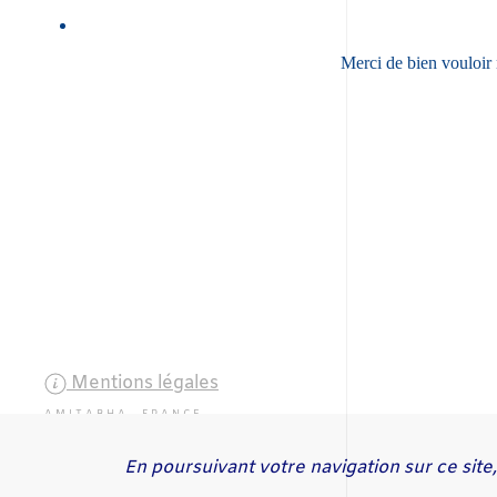
Merci de bien vouloir 
Mentions légales
AMITABHA FRANCE
ASSOCIATION LOI 1901, JOURNAL OFFICIEL DU 29
JUILLET 2000 SOUS LE N° 2522
En poursuivant votre navigation sur ce site,