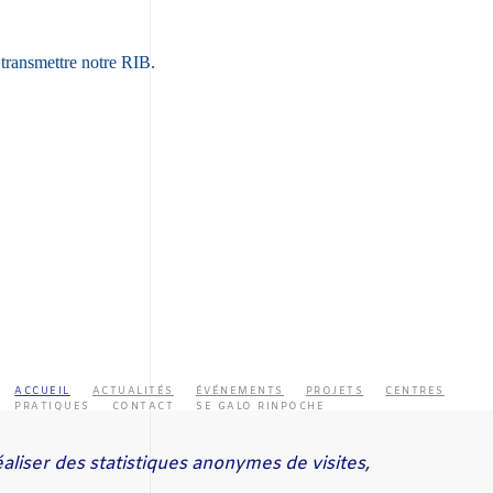
transmettre notre RIB.
ACCUEIL
ACTUALITÉS
ÉVÉNEMENTS
PROJETS
CENTRES
PRATIQUES
CONTACT
SE GALO RINPOCHE
SE AYANG RINPOCHE
éaliser des statistiques anonymes de visites,
LETTRE D'INFORMATION