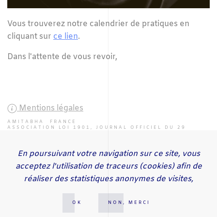
Vous trouverez notre calendrier de pratiques en
cliquant sur
ce lien
.
Dans l'attente de vous revoir,
Mentions légales
AMITABHA FRANCE
ASSOCIATION LOI 1901, JOURNAL OFFICIEL DU 29
JUILLET 2000 SOUS LE N° 2522
En poursuivant votre navigation sur ce site, vous
ACCUEIL
ACTUALITÉS
ÉVÉNEMENTS
PROJETS
CENTRES
acceptez l'utilisation de traceurs (cookies) afin de
PRATIQUES
CONTACT
SE GALO RINPOCHE
SE AYANG RINPOCHE
réaliser des statistiques anonymes de visites,
LETTRE D'INFORMATION
OK
NON, MERCI