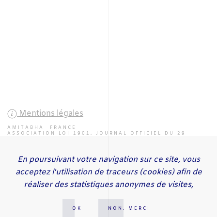
Mentions légales
AMITABHA FRANCE
ASSOCIATION LOI 1901, JOURNAL OFFICIEL DU 29
JUILLET 2000 SOUS LE N° 2522
En poursuivant votre navigation sur ce site, vous
ACCUEIL
ACTUALITÉS
ÉVÉNEMENTS
PROJETS
CENTRES
acceptez l'utilisation de traceurs (cookies) afin de
PRATIQUES
CONTACT
SE GALO RINPOCHE
SE AYANG RINPOCHE
réaliser des statistiques anonymes de visites,
LETTRE D'INFORMATION
OK
NON, MERCI