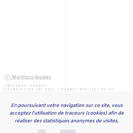
Mentions légales
AMITABHA FRANCE
ASSOCIATION LOI 1901, JOURNAL OFFICIEL DU 29
JUILLET 2000 SOUS LE N° 2522
En poursuivant votre navigation sur ce site, vous
ACCUEIL
ACTUALITÉS
ÉVÉNEMENTS
PROJETS
CENTRES
acceptez l'utilisation de traceurs (cookies) afin de
PRATIQUES
CONTACT
SE GALO RINPOCHE
SE AYANG RINPOCHE
réaliser des statistiques anonymes de visites,
LETTRE D'INFORMATION