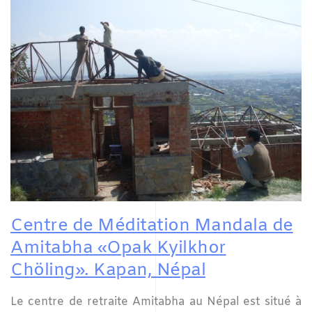
Centre de Méditation Mandala de
Amitabha «Opak Kyilkhor
Chöling». Kapan, Népal
Le centre de retraite Amitabha au Népal est situé à